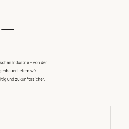
n —
schen Industrie – von der
enbauer liefern wir
tig und zukunftssicher.