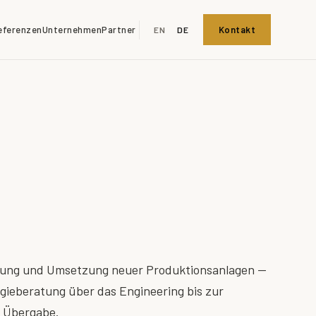
eferenzen
Unternehmen
Partner
Kontakt
EN
DE
anung und Umsetzung neuer Produktionsanlagen —
gieberatung über das Engineering bis zur
n Übergabe.