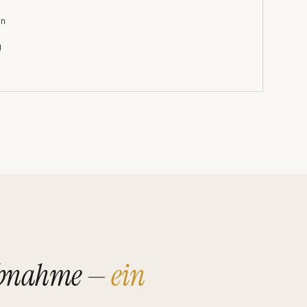
on
g
riebnahme —
ein