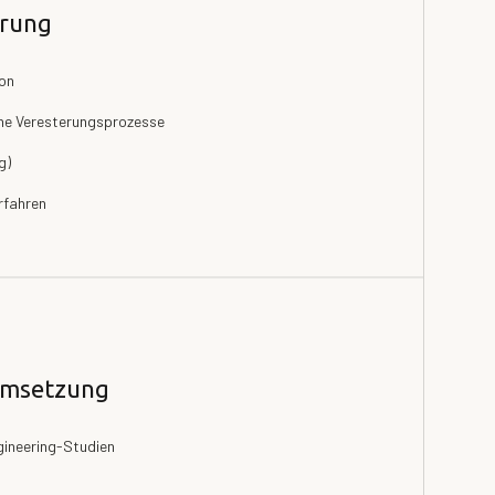
erung
ion
he Veresterungsprozesse
g)
rfahren
 Umsetzung
ineering-Studien